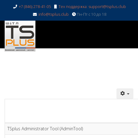
+7 (846) 278-41-05
Тех поддержка: support@tsplus.club
info@tsplus.club
Пн-Пт с 10 до 18
TSplus Administrator Tool (AdminTool)